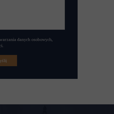
twarzania danych osobowych,
i.
ślij