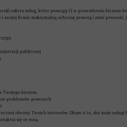
szeroki zakres usług, które pomogą Ci w prowadzeniu biznesu 
Prawo karne
e i swojej firmie maksymalną ochronę prawną i mieć pewność, ż
czego
nistracji publicznej
ą
a Twojego biznesu
ięcie problemów prawnych
i
tecznej obrony Twoich interesów. Dbam o to, aby moje usługi 
ntaktuj się ze mną.