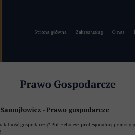
Strona główna
Zakres usług
O nas
Odszkodowania i zadośću
Prawo cywilne
Prawo Gospodarcze
Prawo spadkowe
Prawo gospodarcze
Samojłowicz - Prawo gospodarcze
Prawo rodzinne
ziałalność gospodarczą? Potrzebujesz profesjonalnej pomocy p
Obsługa firm
!