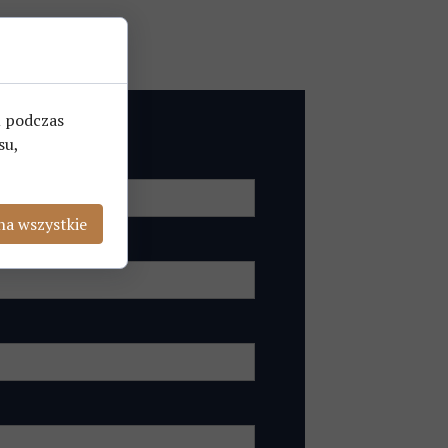
u podczas
su,
na wszystkie