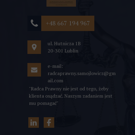
+48 667 194 967
ul. Hutnicza 1B
20-301 Lublin
e-mail:
radcaprawny.samojlowicz@gm
ail.com
"Radca Prawny nie jest od tego, żeby
klienta osądzać. Naszym zadaniem jest
mu pomagać"