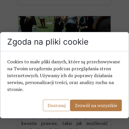
Zgoda na pliki cookie
Cookies to małe pliki danych, które są przechowywane
na Twoim urządzeniu podczas przeglądania stron
Zadośćuczynienie za śmierć bliskiej
internetowych. Używamy ich do poprawy działania
osoby: komu przysługuje?
serwisu, personalizacji treści, oraz analizy ruchu na
stronie.
Śmierć bliskiej osoby to zawsze ogromna
tragedia i źródło niewyobrażalnego bólu.
Dostosuj
Zezwól na wszystkie
W takich sytuacjach, oprócz cierpienia
emocjonalnego, pojawiają się również
kwestie prawne, takie jak możliwość